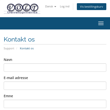
Dansk
Log ind
Vis bestillingskurv
Skift
navig
Kontakt os
Support
Kontakt os
Navn
E-mail adresse
Emne